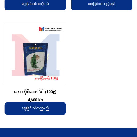
ဈေးခြင်းထဲထည့်မည်
ဈေးခြင်းထဲထည့်မည်
လေ တိုင်ထောင်ပဲ (100g)
4,600
Ks
ဈေးခြင်းထဲထည့်မည်