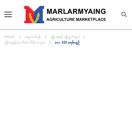
Marlarmyaing Agriculture
Since 1989, we started the agriculture
Marketplace
business solutions.
ဈေးဝယ်ရန်
မျိုးစေ့နှင့် ပျိုးခွက်များ
Home
မျိုးစေ့နှင့်ဆက်စပ်ကိရိယာများ
လေ 333 ခရမ်းချဉ်