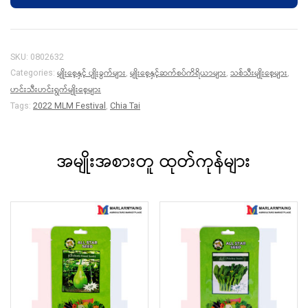
ချဉ်
quantity
SKU:
0802632
မျိုးစေ့နှင့် ပျိုးခွက်များ
မျိုးစေ့နှင့်ဆက်စပ်ကိရိယာများ
သစ်သီးမျိုးစေ့များ
Categories:
,
,
,
ဟင်းသီးဟင်းရွက်မျိုးစေ့များ
Tags:
2022 MLM Festival
,
Chia Tai
အမျိုးအစားတူ ထုတ်ကုန်များ