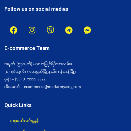
Follow us on social medias
E-commerce Team
အမှတ် (၅၃၁-ဘီ) မာလာမြိုင်ရိပ်သာလမ်း။
(၈) ရပ်ကွက်။ ကမာရွတ်မြို့နယ်။ ရန်ကုန်မြို့။
ဖုန်း - (95) 9 79999 3322
အီးမေးလ် - ecommerce@marlarmyaing.com
Quick Links
ဈေးဝယ်လမ်းညွှန်