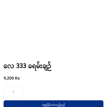
လေ 333 ခရမ်းချဉ်
9,200
Ks
လေ
333
ခရမ်း
ဈေးခြင်းထဲထည့်မည်