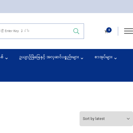
0
ace
နစ်
ဥယျာဉ်ခြံမြေနှင့် အလှဆင်ပစ္စည်းများ
စာအုပ်များ