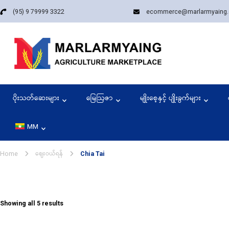
(95) 9 79999 3322
ecommerce@marlarmyaing
Marla
Since 1989, we
ပိုးသတ်ဆေးများ
မြေဩဇာ
မျိုးစေ့နှင့် ပျိုးခွက်များ
MM
ဈေးဝယ်ရန်
EN
Home
Chia Tai
Sorted
Showing all 5 results
by
latest