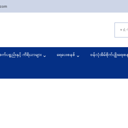
.com
Search
rmyaing Agriculture Marketpl
 started the agriculture business solutions.
for:
စက်ပစ္စည်းနှင့် ကိရိယာများ
ရေပေးစနစ်
ဖန်လုံအိမ်စိုက်ပျိုးရေးစ