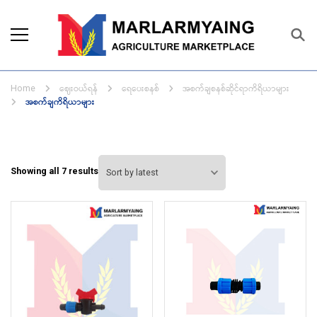
Marlarmyaing Agriculture
Since 1989, we started the agriculture
Marketplace
business solutions.
ဈေးဝယ်ရန်
ရေပေးစနစ်
အစက်ချစနစ်ဆိုင်ရာကိရိယာများ
Home
အစက်ချကိရိယာများ
Sorted
Showing all 7 results
by
latest