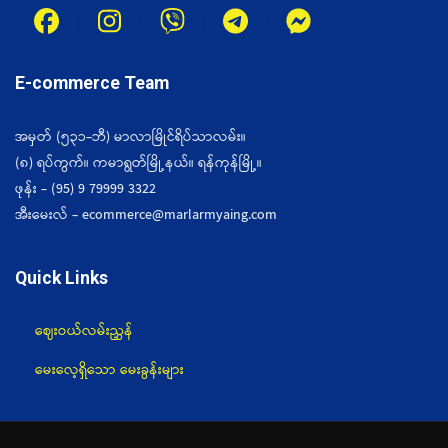
E-commerce Team
အမှတ် (၅၃၁-ဘီ) မာလာမြိုင်ရိပ်သာလမ်း။
(၈) ရပ်ကွက်။ ကမာရွတ်မြို့နယ်။ ရန်ကုန်မြို့။
ဖုန်း - (95) 9 79999 3322
အီးမေးလ် - ecommerce@marlarmyaing.com
Quick Links
ဈေးဝယ်လမ်းညွှန်
မေးလေ့ရှိသော မေးခွန်းများ