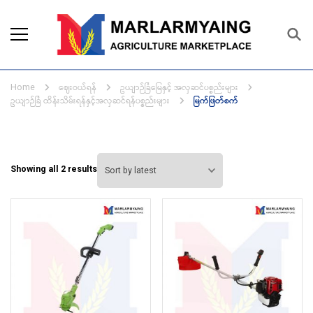
Marlarmyaing Agriculture
Since 1989, we started the agriculture
Marketplace
business solutions.
ဈေးဝယ်ရန်
ဥယျာဉ်ခြံမြေနှင့် အလှဆင်ပစ္စည်းများ
Home
ဥယျာဉ်ခြံ ထိန်းသိမ်းရန်နှင့်အလှဆင်ရန်ပစ္စည်းများ
မြက်ဖြတ်စက်
Sorted
Showing all 2 results
by
latest