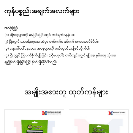
ကုန်ပစ္စည်းအချက်အလက်များ
အသုံးပြုပုံ-
(၁) မျိုးစေ့များကို နေပြင်းပြင်းတွင် တစ်ရက်လှန်းပါ။
(၂) ပြီးလျှင် သာမန်ရေအေးထဲမှာ တစ်ရက်မှ နှစ်ရက် ရေဝအောင်စိမ်ပါ။
(၃) ရေပေါ်ပေါ်နေသော အစေ့များကို ဖယ်ထုတ်သန့်စင်လိုက်ပါ။
(၄) ပြီးလျှင် ကြဲပက်စိုက်ပျိုးခြင်း (သို့မဟုတ်) တစ်ကျင်းလျှင် မျိုးစေ့ နှစ်စေ့မှ သုံးစေ့
ချ၍စိုက်ပျိုးခြင်းဖြင့် စိုက်ပျိုးနိုင်ပါသည်။
အမျိုးအစားတူ ထုတ်ကုန်များ