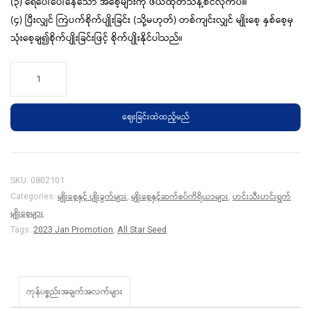
(၃) ရေပေါ်ပေါ်နေသော အစေ့များကို ဖယ်ထုတ်သန့်စင်လိုက်ပါ။
(၄) ပြီးလျှင် ကြဲပက်စိုက်ပျိုးခြင်း (သို့မဟုတ်) တစ်ကျင်းလျှင် မျိုးစေ့ နှစ်စေ့မှ
သုံးစေ့ချ၍စိုက်ပျိုးခြင်းဖြင့် စိုက်ပျိုးနိုင်ပါသည်။
All
Star
Seed
ဈေးခြင်းထဲထည့်မည်
-
ဂေါ်
ဖီ
quantity
SKU:
0802101
မျိုးစေ့နှင့် ပျိုးခွက်များ
မျိုးစေ့နှင့်ဆက်စပ်ကိရိယာများ
ဟင်းသီးဟင်းရွက်
Categories:
,
,
မျိုးစေ့များ
Tags:
2023 Jan Promotion
,
All Star Seed
ကုန်ပစ္စည်းအချက်အလက်များ