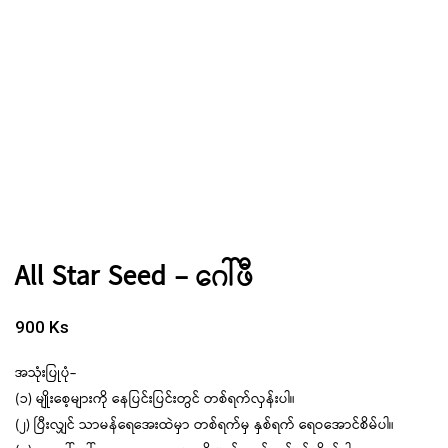
All Star Seed – ဂေါ်ဖီ
900
Ks
အသုံးပြုပုံ-
(၁) မျိုးစေ့များကို နေပြင်းပြင်းတွင် တစ်ရက်လှန်းပါ။
(၂) ပြီးလျှင် သာမန်ရေအေးထဲမှာ တစ်ရက်မှ နှစ်ရက် ရေဝအောင်စိမ်ပါ။