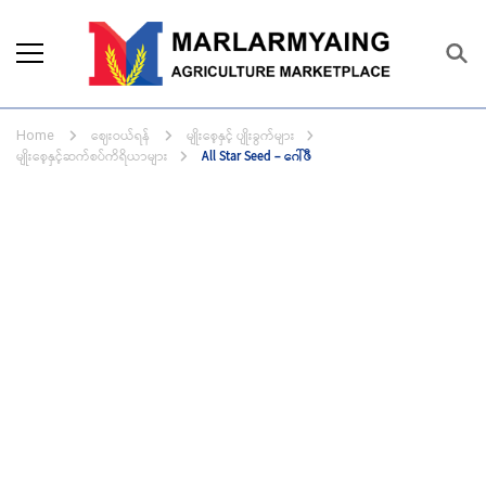
Marlarmyaing Agriculture
Since 1989, we started the agriculture
Marketplace
business solutions.
ဈေးဝယ်ရန်
မျိုးစေ့နှင့် ပျိုးခွက်များ
Home
မျိုးစေ့နှင့်ဆက်စပ်ကိရိယာများ
All Star Seed – ဂေါ်ဖီ