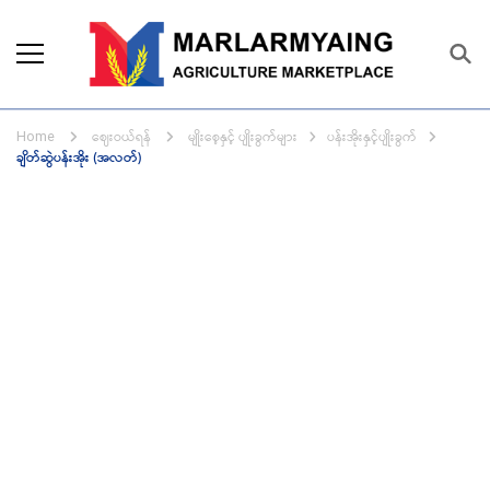
Marlarmyaing Agriculture
Since 1989, we started the agriculture
Marketplace
business solutions.
ဈေးဝယ်ရန်
မျိုးစေ့နှင့် ပျိုးခွက်များ
ပန်းအိုးနှင့်ပျိုးခွက်
Home
ချိတ်ဆွဲပန်းအိုး (အလတ်)