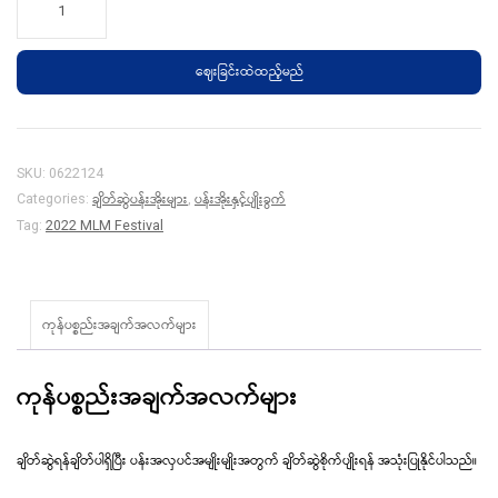
ပန်းအိုး
(အလတ်)
ဈေးခြင်းထဲထည့်မည်
quantity
SKU:
0622124
ချိတ်ဆွဲပန်းအိုးများ
ပန်းအိုးနှင့်ပျိုးခွက်
Categories:
,
Tag:
2022 MLM Festival
ကုန်ပစ္စည်းအချက်အလက်များ
ကုန်ပစ္စည်းအချက်အလက်များ
ချိတ်ဆွဲရန်ချိတ်ပါရှိပြီး ပန်းအလှပင်အမျိုးမျိုးအတွက် ချိတ်ဆွဲစိုက်ပျိုးရန် အသုံးပြုနိုင်ပါသည်။