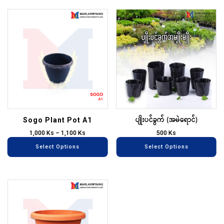
product
pr
page
pa
This
Th
product
pr
has
ha
multiple
mu
variants.
va
The
T
options
op
may
m
ပျိုးပင်ခွက် (အမဲရောင်)
be
be
Sogo Plant Pot A1
chosen
ch
1,000
Ks
–
1,100
Ks
500
Ks
on
on
Select Options
Select Options
the
th
product
pr
page
pa
This
product
has