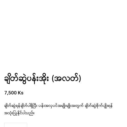
ချိတ်ဆွဲပန်းအိုး (အလတ်)
7,500
Ks
ချိတ်ဆွဲရန်ချိတ်ပါရှိပြီး ပန်းအလှပင်အမျိုးမျိုးအတွက် ချိတ်ဆွဲစိုက်ပျိုးရန်
အသုံးပြုနိုင်ပါသည်။
ချိတ်ဆွဲ