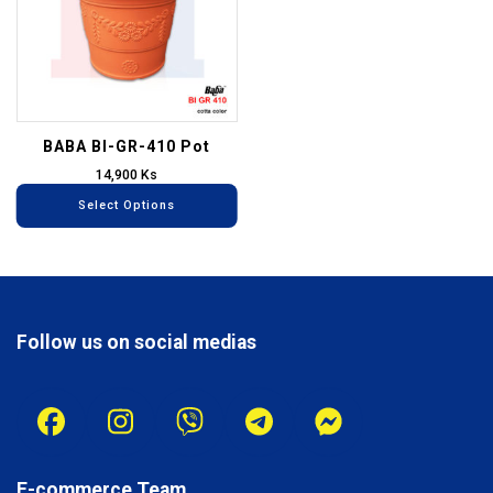
multiple
variants.
The
options
may
be
BABA BI-GR-410 Pot
chosen
14,900
Ks
on
Select Options
the
product
page
Follow us on social medias
E-commerce Team