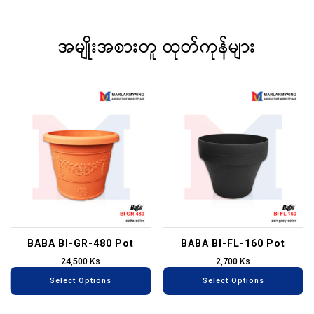
အမျိုးအစားတူ ထုတ်ကုန်များ
This
Th
product
pr
has
ha
multiple
mu
variants.
va
The
T
options
op
may
m
be
be
BABA BI-GR-480 Pot
BABA BI-FL-160 Pot
chosen
ch
24,500
Ks
2,700
Ks
on
on
Select Options
Select Options
the
th