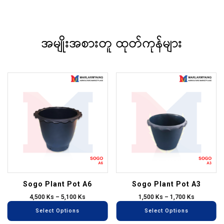
အမျိုးအစားတူ ထုတ်ကုန်များ
This
Th
product
pr
has
ha
multiple
mu
variants.
va
The
T
options
op
may
m
be
be
Sogo Plant Pot A6
Sogo Plant Pot A3
chosen
ch
4,500
Ks
–
5,100
Ks
1,500
Ks
–
1,700
Ks
on
on
Select Options
Select Options
the
th