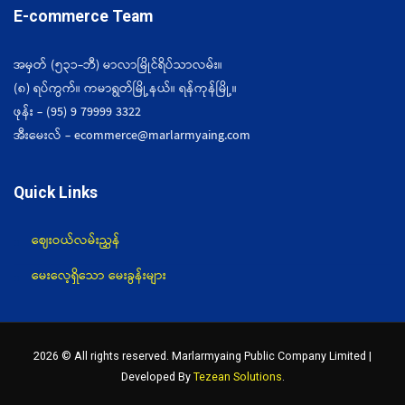
E-commerce Team
အမှတ် (၅၃၁-ဘီ) မာလာမြိုင်ရိပ်သာလမ်း။
(၈) ရပ်ကွက်။ ကမာရွတ်မြို့နယ်။ ရန်ကုန်မြို့။
ဖုန်း - (95) 9 79999 3322
အီးမေးလ် - ecommerce@marlarmyaing.com
Quick Links
ဈေးဝယ်လမ်းညွှန်
မေးလေ့ရှိသော မေးခွန်းများ
2026 © All rights reserved. Marlarmyaing Public Company Limited |
Developed By
Tezean Solutions
.