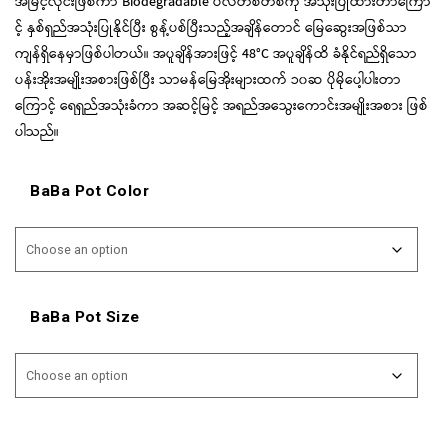
အမြင့်လိုင်းဖြစ်ကာ Biodegradable ပလတ်စတစ်ကို အသုံးပြုထားတာကြော
င့် နှစ်ရှည်အသုံးပြုနိုင်ပြီး စွန့်ပစ်ပြီးသည့်အချိန်တောင် မြေဆွေးအဖြစ်သာ
ကျန်ရှိနေမှာဖြစ်ပါတယ်။ အပူချိန်အားဖြင့် 48°C အပူချိန်ထိ ခံနိုင်ရည်ရှိသော
ပန်းအိုးအမျိုးအစားဖြစ်ပြီး သာမန်မြေအိုးများထက် ၁၀ဆ ပိုမိုပေါ့ပါးတာ
ကြောင့် ရေရှည်အသုံးခံကာ အဆင့်မြင့် အရည်အသွေးကောင်းအမျိုးအစား ဖြစ်
ပါသည်။
BaBa Pot Color
BaBa Pot Size