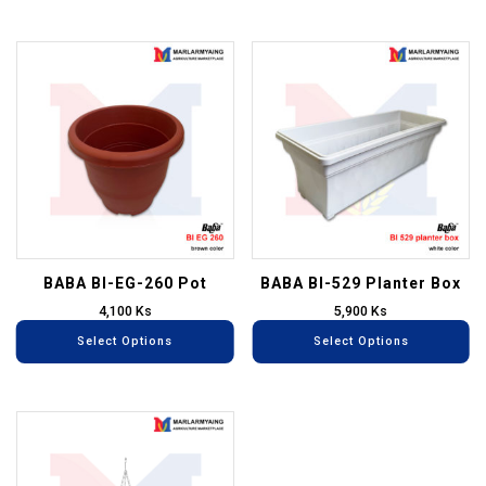
product
pr
page
pa
This
Th
product
pr
has
ha
multiple
mu
variants.
va
The
T
options
op
may
m
be
be
BABA BI-EG-260 Pot
BABA BI-529 Planter Box
chosen
ch
4,100
Ks
5,900
Ks
on
on
Select Options
Select Options
the
th
product
pr
page
pa