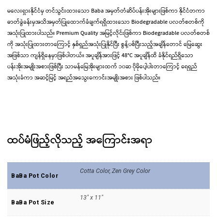
မလေးရှားနိုင်ငံမှ တင်သွင်းထားသော Baba အမှတ်တံဆိပ်ပန်းအိုးများဖြစ်ကာ နိုင်ငံတကာ
ဓာတ်ခွဲခန်းမှအသိအမှတ်ပြုထောက်ခံချက်ရရှိထားသော Biodegradable ပလတ်စတစ်ကို
အသုံးပြုထားပါသည်။ Premium Quality အမြင့်လိုင်းဖြစ်ကာ Biodegradable ပလတ်စတစ်
ကို အသုံးပြုထားတာကြောင့် နှစ်ရှည်အသုံးပြုနိုင်ပြီး စွန့်ပစ်ပြီးသည့်အချိန်တောင် မြေဆွေး
အဖြစ်သာ ကျန်ရှိနေမှာဖြစ်ပါတယ်။ အပူချိန်အားဖြင့် 48°C အပူချိန်ထိ ခံနိုင်ရည်ရှိသော
ပန်းအိုးအမျိုးအစားဖြစ်ပြီး သာမန်မြေအိုးများထက် ၁၀ဆ ပိုမိုပေါ့ပါးတာကြောင့် ရေရှည်
အသုံးခံကာ အဆင့်မြင့် အရည်အသွေးကောင်းအမျိုးအစား ဖြစ်ပါသည်။
ထပ်မံဖြည့်လိုသည့် အ‌ကြောင်းအရာ
Cotta Color, Zen Grey Color
BaBa Pot Color
13" x 11"
BaBa Pot Size