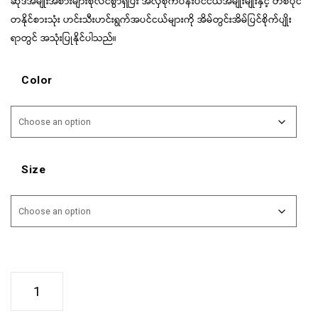
ဆိုဒ်အမျိုးအစားများစုံလင်စွာရှိပြီး အလှစိုက်ပန်းပင်ငယ်အမျိုးမျိုးနှင့် တစ်ပိုင်
တနိုင်စားသုံး ဟင်းသီးဟင်းရွက်အပင်ငယ်များကို အိမ်တွင်းအိမ်ပြင်စိုက်ပျိုး
ရာတွင် အသုံးပြုနိုင်ပါသည်။
Color
Size
Sogo
Plant
Pot