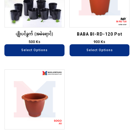
variants.
va
The
T
options
op
may
m
ပျိုးပင်ခွက် (အမဲရောင်)
be
be
BABA BI-RD-120 Pot
chosen
ch
500
Ks
900
Ks
on
on
Select Options
Select Options
the
th
product
pr
page
pa
This
product
has
multiple
variants.
The
options
may