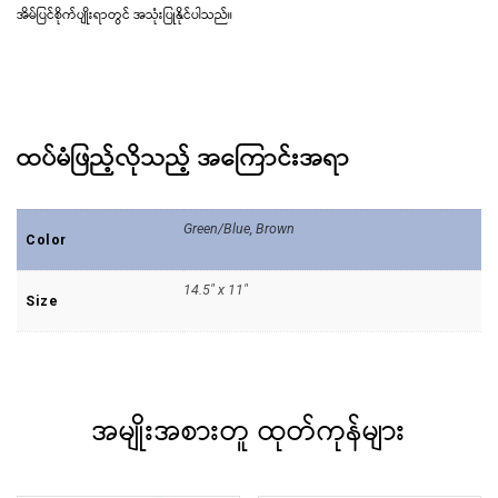
အိမ်ပြင်စိုက်ပျိုးရာတွင် အသုံးပြုနိုင်ပါသည်။
ထပ်မံဖြည့်လိုသည့် အ‌ကြောင်းအရာ
Green/Blue, Brown
Color
14.5" x 11"
Size
အမျိုးအစားတူ ထုတ်ကုန်များ