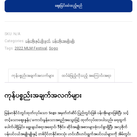
ဈေးခြင်းထဲထည့်မည်
A7
quantity
SKU:
N/A
ပန်းအိုးနှင့်ပျိုးခွက်
ပန်းအိုးအမျိုးမျိုး
Categories:
,
Tags:
2022 MLM Festival
,
Sogo
ကုန်ပစ္စည်းအချက်အလက်များ
ထပ်မံဖြည့်လိုသည့် အ‌ကြောင်းအရာ
ကုန်ပစ္စည်းအချက်အလက်များ
မြန်မာနိုင်ငံတွင်ထုတ်လုပ်သော Sogo အမှတ်တံဆိပ် ပြည်တွင်းဖြစ် ပန်းအိုးများဖြစ်ပြီး သင့်
တင့်သောဈေးနှုန်း/ ကောင်းမွန်သောအရည်အသွေးဖြင့် ထုတ်လုပ်ထားပါသည်။ ရေထွက်
ပေါက်ပါရှိခြင်း၊ ရွေးချယ်စရာအရောင်၊ ဒီဇိုင်း၊ ဆိုဒ်အမျိုးအစားများစုံလင်စွာရှိပြီး အလှစိုက်
ပန်းပင်ငယ်အမျိုးမျိုးနှင့် တစ်ပိုင်တနိုင်စားသုံး ဟင်းသီးဟင်းရွက်အပင်ငယ်များကို အိမ်တွင်း