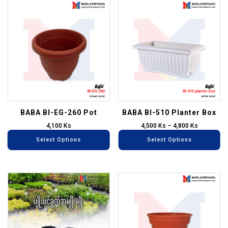
This
Th
product
pr
has
ha
multiple
mu
variants.
va
The
T
options
op
may
m
be
be
BABA BI-EG-260 Pot
BABA BI-510 Planter Box
chosen
ch
4,100
Ks
4,500
Ks
–
4,800
Ks
on
on
Select Options
Select Options
the
th
product
pr
page
pa
This
Th
product
pr
has
ha
multiple
mu