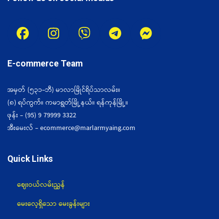
E-commerce Team
အမှတ် (၅၃၁-ဘီ) မာလာမြိုင်ရိပ်သာလမ်း။
(၈) ရပ်ကွက်။ ကမာရွတ်မြို့နယ်။ ရန်ကုန်မြို့။
ဖုန်း - (95) 9 79999 3322
အီးမေးလ် - ecommerce@marlarmyaing.com
Quick Links
ဈေးဝယ်လမ်းညွှန်
မေးလေ့ရှိသော မေးခွန်းများ