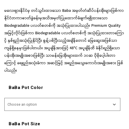
မလေးရှားနိုင်ငံမှ တင်သွင်းထားသော Baba အမှတ်တံဆိပ်ပန်းအိုးများဖြစ်ကာ
နိုင်ငံတကာဓာတ်ခွဲခန်းမှအသိအမှတ်ပြုထောက်ခံချက်ရရှိထားသော
Biodegradable ပလတ်စတစ်ကို အသုံးပြုထားပါသည်။ Premium Quality
အမြင့်လိုင်းဖြစ်ကာ Biodegradable ပလတ်စတစ်ကို အသုံးပြုထားတာကြော
င့် နှစ်ရှည်အသုံးပြုနိုင်ပြီး စွန့်ပစ်ပြီးသည့်အချိန်တောင် မြေဆွေးအဖြစ်သာ
ကျန်ရှိနေမှာဖြစ်ပါတယ်။ အပူချိန်အားဖြင့် 48°C အပူချိန်ထိ ခံနိုင်ရည်ရှိသော
ပန်းအိုးအမျိုးအစားဖြစ်ပြီး သာမန်မြေအိုးများထက် ၁၀ဆ ပိုမိုပေါ့ပါးတာ
ကြောင့် ရေရှည်အသုံးခံကာ အဆင့်မြင့် အရည်အသွေးကောင်းအမျိုးအစား ဖြစ်
ပါသည်။
BaBa Pot Color
BaBa Pot Size