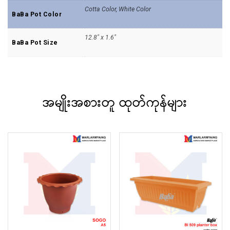
Cotta Color, White Color
BaBa Pot Color
12.8" x 1.6"
BaBa Pot Size
အမျိုးအစားတူ ထုတ်ကုန်များ
This
Th
product
pr
has
ha
multiple
mu
variants.
va
The
T
options
op