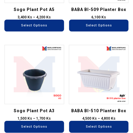
may
m
be
be
Sogo Plant Pot A5
BABA BI-509 Planter Box
chosen
ch
3,400
Ks
–
4,200
Ks
6,100
Ks
on
on
Select Options
Select Options
the
th
product
pr
page
pa
This
Th
product
pr
has
ha
multiple
mu
variants.
va
The
T
options
op
may
m
be
be
Sogo Plant Pot A3
BABA BI-510 Planter Box
chosen
ch
1,500
Ks
–
1,700
Ks
4,500
Ks
–
4,800
Ks
on
on
Select Options
Select Options