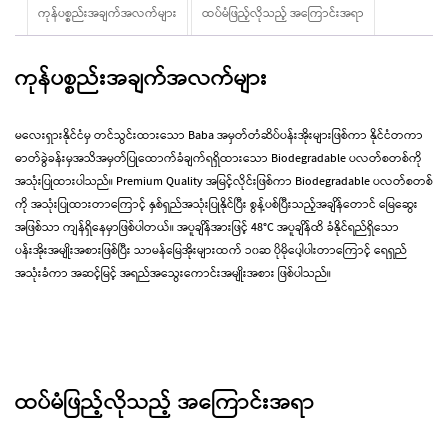
ကုန်ပစ္စည်းအချက်အလက်များ
ထပ်မံဖြည့်လိုသည့် အ‌ကြောင်းအရာ
ကုန်ပစ္စည်းအချက်အလက်များ
မလေးရှားနိုင်ငံမှ တင်သွင်းထားသော Baba အမှတ်တံဆိပ်ပန်းအိုးများဖြစ်ကာ နိုင်ငံတကာ
ဓာတ်ခွဲခန်းမှအသိအမှတ်ပြုထောက်ခံချက်ရရှိထားသော Biodegradable ပလတ်စတစ်ကို
အသုံးပြုထားပါသည်။ Premium Quality အမြင့်လိုင်းဖြစ်ကာ Biodegradable ပလတ်စတစ်
ကို အသုံးပြုထားတာကြောင့် နှစ်ရှည်အသုံးပြုနိုင်ပြီး စွန့်ပစ်ပြီးသည့်အချိန်တောင် မြေဆွေး
အဖြစ်သာ ကျန်ရှိနေမှာဖြစ်ပါတယ်။ အပူချိန်အားဖြင့် 48°C အပူချိန်ထိ ခံနိုင်ရည်ရှိသော
ပန်းအိုးအမျိုးအစားဖြစ်ပြီး သာမန်မြေအိုးများထက် ၁၀ဆ ပိုမိုပေါ့ပါးတာကြောင့် ရေရှည်
အသုံးခံကာ အဆင့်မြင့် အရည်အသွေးကောင်းအမျိုးအစား ဖြစ်ပါသည်။
ထပ်မံဖြည့်လိုသည့် အ‌ကြောင်းအရာ