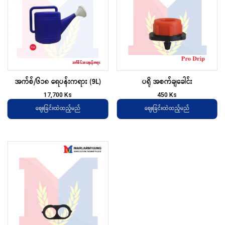
အက်စ်/၆၁၈ ရေပန်းကရား (9L)
ပရို အစက်ချခေါင်း
17,700
Ks
450
Ks
ဈေးခြင်းထဲထည့်မည်
ဈေးခြင်းထဲထည့်မည်