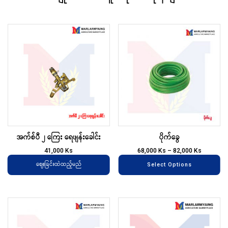
Th
pr
ha
mu
va
T
op
m
အက်စ်ပီ ၂ ကြေး ရေဖျန်းခေါင်း
ပိုက်ခွေ
be
ch
41,000
Ks
68,000
Ks
–
82,000
Ks
on
ဈေးခြင်းထဲထည့်မည်
Select Options
th
pr
pa