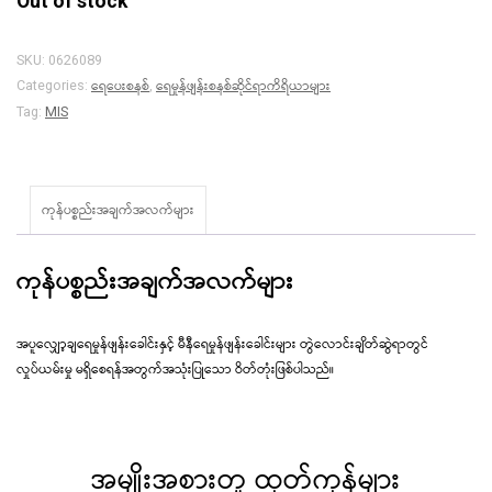
Out of stock
SKU:
0626089
ရေပေးစနစ်
ရေမှုန်ဖျန်းစနစ်ဆိုင်ရာကိရိယာများ
Categories:
,
Tag:
MIS
ကုန်ပစ္စည်းအချက်အလက်များ
ကုန်ပစ္စည်းအချက်အလက်များ
အပူလျှော့ချရေမှုန်ဖျန်းခေါင်းနှင့် မီနီရေမှုန်ဖျန်းခေါင်းများ တွဲလောင်းချိတ်ဆွဲရာတွင်
လှုပ်ယမ်းမှု မရှိစေရန်အတွက်အသုံးပြုသော ဝိတ်တုံးဖြစ်ပါသည်။
အမျိုးအစားတူ ထုတ်ကုန်များ