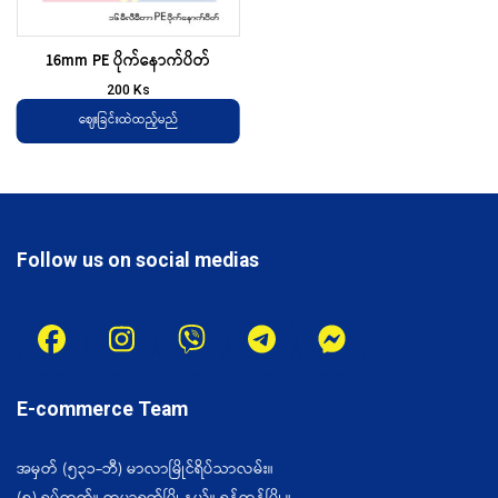
16mm PE ပိုက်နောက်ပိတ်
200
Ks
ဈေးခြင်းထဲထည့်မည်
Follow us on social medias
E-commerce Team
အမှတ် (၅၃၁-ဘီ) မာလာမြိုင်ရိပ်သာလမ်း။
(၈) ရပ်ကွက်။ ကမာရွတ်မြို့နယ်။ ရန်ကုန်မြို့။