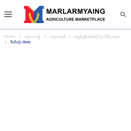
Marlarmyaing Agriculture
Since 1989, we started the agriculture
Marketplace
business solutions.
ဈေးဝယ်ရန်
ရေပေးစနစ်
ရေမှုန်ဖျန်းစနစ်ဆိုင်ရာကိရိယာများ
Home
ဝိတ်တုံး (6cm)