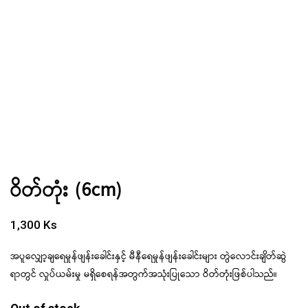
ဝိတ်တုံး (6cm)
1,300
Ks
အပူလျှော့ချရေမှုန်ဖျန်းခေါင်းနှင့် မီနီရေမှုန်ဖျန်းခေါင်းများ တွဲလောင်းချိတ်ဆွဲ
ရာတွင် လှုပ်ယမ်းမှု မရှိစေရန်အတွက်အသုံးပြုသော ဝိတ်တုံးဖြစ်ပါသည်။