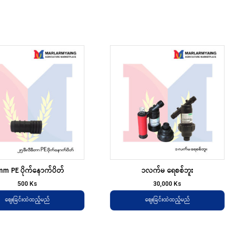
mm PE ပိုက်နောက်ပိတ်
၁လက်မ ရေစစ်ဘူး
500
Ks
30,000
Ks
ဈေးခြင်းထဲထည့်မည်
ဈေးခြင်းထဲထည့်မည်