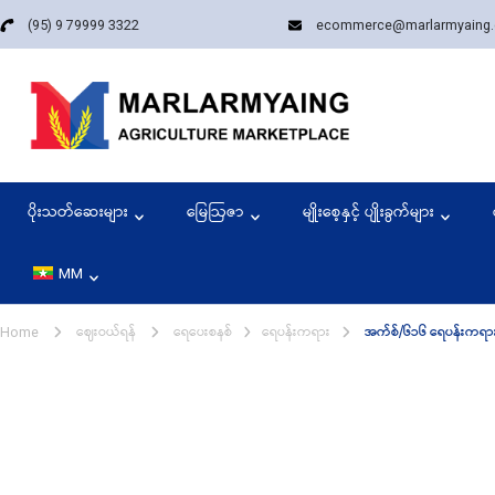
(95) 9 79999 3322
ecommerce@marlarmyaing
Marla
Since 1989, we
ပိုးသတ်ဆေးများ
မြေဩဇာ
မျိုးစေ့နှင့် ပျိုးခွက်များ
MM
ဈေးဝယ်ရန်
ရေပေးစနစ်
ရေပန်းကရား
အက်စ်/၆၁၆ ရေပန်းကရား
EN
Home