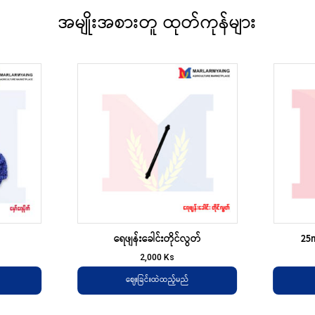
အမျိုးအစားတူ ထုတ်ကုန်များ
ရေဖျန်းခေါင်းတိုင်လွတ်
25
2,000
Ks
ဈေးခြင်းထဲထည့်မည်