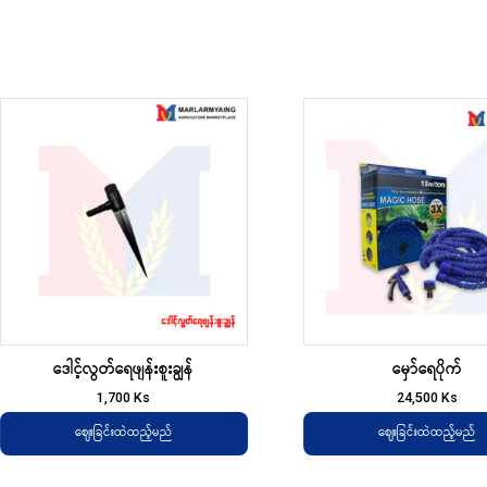
ဒေါင့်လွတ်‌ရေဖျန်းစူးချွန်
မှော်ရေပိုက်
1,700
Ks
24,500
Ks
ဈေးခြင်းထဲထည့်မည်
ဈေးခြင်းထဲထည့်မည်