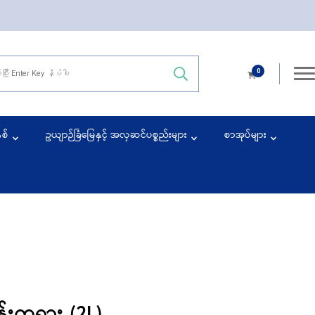
0
ace
နစ်
ဥယျာဉ်ခြံမြေနှင့် အလှဆင်ပစ္စည်းများ
စာအုပ်များ
်းကရား (2L)