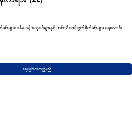
ုက်ခင်းများ၊ ပန်းမာန်အလှပင်များနှင့် ဟင်းသီးဟင်းရွက်စိုက်ခင်းများ ရေလောင်း
ဈေးခြင်းထဲထည့်မည်