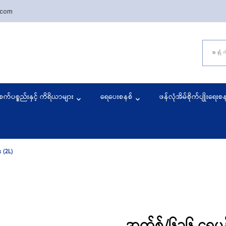
.com
Search
rmyaing Agriculture Marketpl
 started the agriculture business solutions.
for:
စက်ပစ္စည်းနှင့် ကိရိယာများ
ရေပေးစနစ်
ဖန်လုံအိမ်စိုက်ပျိုးရေးစ
 (2L)
အက်စ်/၆၁၆ ရေပန