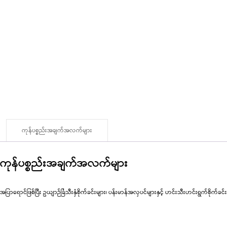
ကုန်ပစ္စည်းအချက်အလက်များ
ကုန်ပစ္စည်းအချက်အလက်များ
အပြာရောင်ဖြစ်ပြီး ဥယျာဉ်ခြံသီးနှံစိုက်ခင်းများ၊ ပန်းမာန်အလှပင်များနှင့် ဟင်းသီးဟင်းရွက်စိုက်ခ