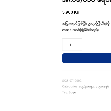
5,900
Ks
အပြာရောင်ဖြစ်ပြီး ဥယျာဉ်ခြံသီးနှံစိ
ရာတွင် အသုံးပြုနိုင်ပါသည်။
အ
က်
စ်/
၆၁၆
ရေပန်း
ကရား
(2L)
SKU:
0710002
quantity
ရေပန်းကရား
ရေပေးစနစ်
Categories:
,
Tag:
Sogo