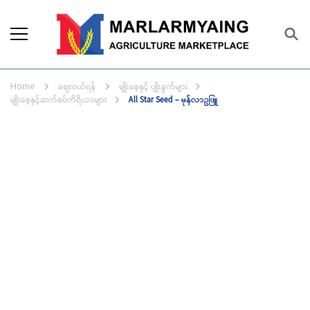
Marlarmyaing Agriculture
Since 1989, we started the agriculture
Marketplace
business solutions.
ဈေးဝယ်ရန်
မျိုးစေ့နှင့် ပျိုးခွက်များ
Home
မျိုးစေ့နှင့်ဆက်စပ်ကိရိယာများ
All Star Seed – မုန်လာဥဖြူ