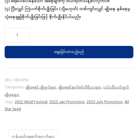
(၃) ရေပေါ်ပေါ်နေသော အစေ့များကို ဖယ်ထုတ်သန့်စင်လိုက်ပါ။
(၄) ပြီးလျှင် ကြဲပက်စိုက်ပျိုးခြင်း (သို့မဟုတ်) တစ်ကျင်းလျှင် မျိုးစေ့ နှစ်စေ့မှ
သုံးစေ့ချ၍စိုက်ပျိုးခြင်းဖြင့် စိုက်ပျိုးနိုင်ပါသည်။
All
Star
Seed
ဈေးခြင်းထဲထည့်မည်
-
မုန်လာဥဖြူ
quantity
SKU:
0802090
မျိုးစေ့နှင့် ပျိုးခွက်များ
မျိုးစေ့နှင့်ဆက်စပ်ကိရိယာများ
ဟင်းသီးဟင်းရွက်
Categories:
,
,
မျိုးစေ့များ
Tags:
2022 MLM Festival
,
2023 Jan Promotion
,
2023 July Promotion
,
All
Star Seed
ကုန်ပစ္စည်းအချက်အလက်များ