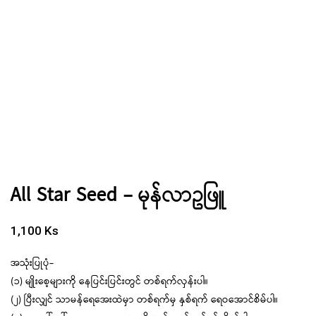
All Star Seed – မုန်လာဥဖြူ
1,100
Ks
အသုံးပြုပုံ-
(၁) မျိုးစေ့များကို နေပြင်းပြင်းတွင် တစ်ရက်လှန်းပါ။
(၂) ပြီးလျှင် သာမန်ရေအေးထဲမှာ တစ်ရက်မှ နှစ်ရက် ရေဝအောင်စိမ်ပါ။