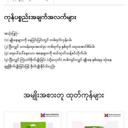
ကုန်ပစ္စည်းအချက်အလက်များ
အသုံးပြုပုံ-
(၁) မျိုးစေ့များကို နေပြင်းပြင်းတွင် တစ်ရက်လှန်းပါ။
(၂) ပြီးလျှင် သာမန်ရေအေးထဲမှာ တစ်ရက်မှ နှစ်ရက် ရေဝအောင်စိမ်ပါ။
(၃) ရေပေါ်ပေါ်နေသော အစေ့များကို ဖယ်ထုတ်သန့်စင်လိုက်ပါ။
(၄) ပြီးလျှင် ကြဲပက်စိုက်ပျိုးခြင်း (သို့မဟုတ်) တစ်ကျင်းလျှင် မျိုးစေ့ နှစ်စေ့မှ သုံးစေ့
ချ၍စိုက်ပျိုးခြင်းဖြင့် စိုက်ပျိုးနိုင်ပါသည်။
အမျိုးအစားတူ ထုတ်ကုန်များ