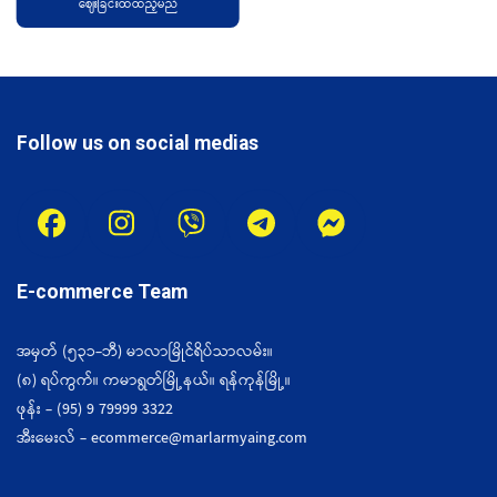
ဈေးခြင်းထဲထည့်မည်
Follow us on social medias
E-commerce Team
အမှတ် (၅၃၁-ဘီ) မာလာမြိုင်ရိပ်သာလမ်း။
(၈) ရပ်ကွက်။ ကမာရွတ်မြို့နယ်။ ရန်ကုန်မြို့။
ဖုန်း - (95) 9 79999 3322
အီးမေးလ် - ecommerce@marlarmyaing.com