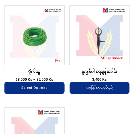
This
product
has
multiple
variants.
The
options
may
ပိုက်ခွေ
စူးချွန်ပါ ရေဖျန်းခေါင်း
be
chosen
68,000
Ks
–
82,000
Ks
3,400
Ks
on
ဈေးခြင်းထဲထည့်မည်
Select Options
the
product
page