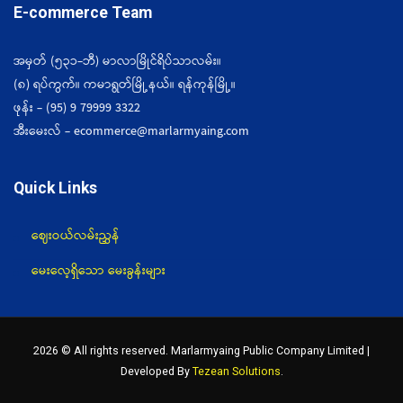
E-commerce Team
အမှတ် (၅၃၁-ဘီ) မာလာမြိုင်ရိပ်သာလမ်း။
(၈) ရပ်ကွက်။ ကမာရွတ်မြို့နယ်။ ရန်ကုန်မြို့။
ဖုန်း - (95) 9 79999 3322
အီးမေးလ် - ecommerce@marlarmyaing.com
Quick Links
ဈေးဝယ်လမ်းညွှန်
မေးလေ့ရှိသော မေးခွန်းများ
2026 © All rights reserved. Marlarmyaing Public Company Limited |
Developed By
Tezean Solutions
.