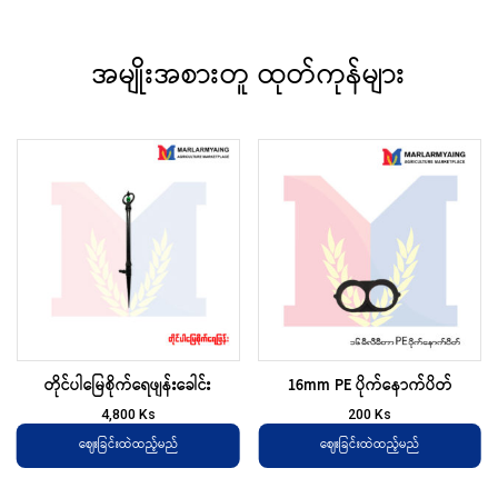
အမျိုးအစားတူ ထုတ်ကုန်များ
တိုင်ပါမြေစိုက်ရေဖျန်းခေါင်း
16mm PE ပိုက်နောက်ပိတ်
4,800
Ks
200
Ks
ဈေးခြင်းထဲထည့်မည်
ဈေးခြင်းထဲထည့်မည်