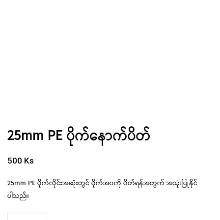
25mm PE ပိုက်နောက်ပိတ်
500
Ks
25mm PE ပိုက်လိုင်းအဆုံးတွင် ပိုက်အ၀ကို ပိတ်ရန်အတွက် အသုံးပြုနိုင်
ပါသည်။
25mm