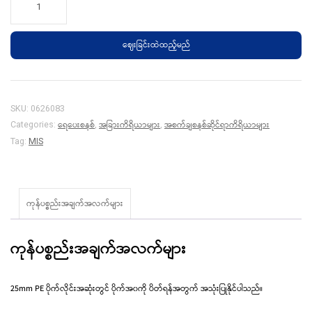
PE
ပိုက်
ဈေးခြင်းထဲထည့်မည်
နောက်ပိတ်
quantity
SKU:
0626083
ရေပေးစနစ်
အခြားကိရိယာများ
အစက်ချစနစ်ဆိုင်ရာကိရိယာများ
Categories:
,
,
Tag:
MIS
ကုန်ပစ္စည်းအချက်အလက်များ
ကုန်ပစ္စည်းအချက်အလက်များ
25mm PE ပိုက်လိုင်းအဆုံးတွင် ပိုက်အ၀ကို ပိတ်ရန်အတွက် အသုံးပြုနိုင်ပါသည်။