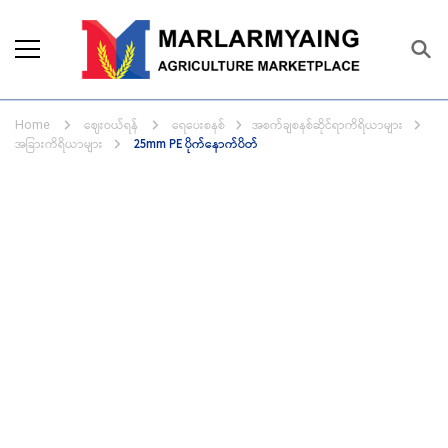
Marlarmyaing Agriculture
Since 1989, we started the agriculture
Marketplace
business solutions.
ဈေးဝယ်ရန်
ရေပေးစနစ်
အစက်ချစနစ်ဆိုင်ရာကိရိယာများ
Home
အခြားကိရိယာများ
25mm PE ပိုက်နောက်ပိတ်