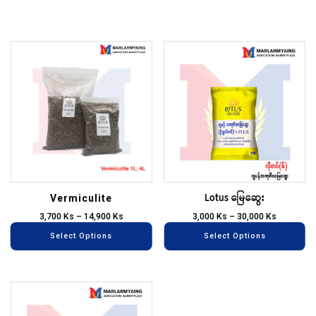
This
Th
product
pr
has
ha
multiple
mu
variants.
va
The
T
options
op
may
m
Lotus မြေဆွေး
be
be
Vermiculite
chosen
ch
3,700
Ks
–
14,900
Ks
3,000
Ks
–
30,000
Ks
on
on
Select Options
Select Options
the
th
product
pr
page
pa