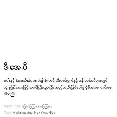
ဒီ.အေ.ပီ
စပါးနှင့် နှံစားသီးနှံများ၊ ပဲမျိုးစုံ၊ ဟင်းသီးဟင်းရွက်နှင့် ပန်းမာန်ပင်များတွင်
သုံးစွဲခြင်းအားဖြင့် အပင်ကြီးထွားပြီး အပွင့်အသီးဖြစ်ပေါ်မှု ပိုမိုအားကောင်းစေ
ပါသည်။
မြေခံမြေဩဇာ
မြေဩဇာ
Categories:
,
Tags:
Marlarmyaing
,
Nay Ywat Hlay