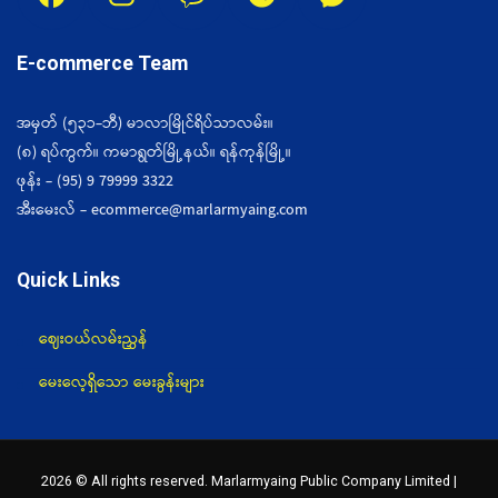
E-commerce Team
အမှတ် (၅၃၁-ဘီ) မာလာမြိုင်ရိပ်သာလမ်း။
(၈) ရပ်ကွက်။ ကမာရွတ်မြို့နယ်။ ရန်ကုန်မြို့။
ဖုန်း - (95) 9 79999 3322
အီးမေးလ် - ecommerce@marlarmyaing.com
Quick Links
ဈေးဝယ်လမ်းညွှန်
မေးလေ့ရှိသော မေးခွန်းများ
2026 © All rights reserved. Marlarmyaing Public Company Limited |