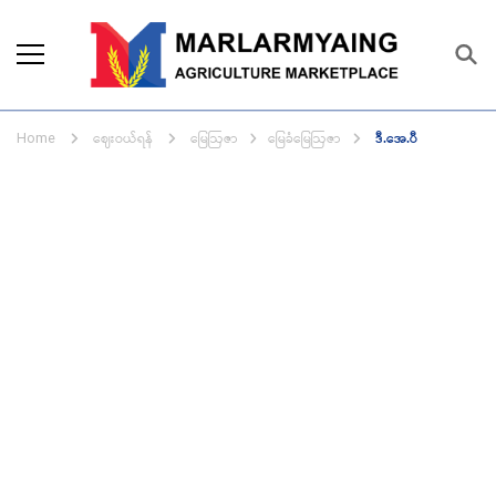
Marlarmyaing Agriculture
Since 1989, we started the agriculture
Marketplace
business solutions.
ဈေးဝယ်ရန်
မြေဩဇာ
မြေခံမြေဩဇာ
ဒီ.အေ.ပီ
Home