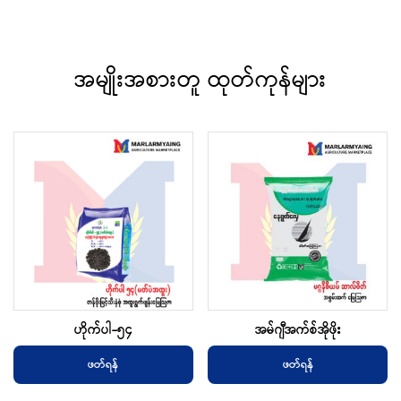
အမျိုးအစားတူ ထုတ်ကုန်များ
ဟိုက်ပါ-၅၄
အမ်ဂျီအက်စ်အိုဖိုး
ဖတ်ရန်
ဖတ်ရန်