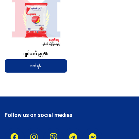
ဂျစ်ဆမ် ၉၇%
ဖတ်ရန်
Follow us on social medias