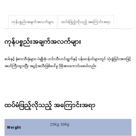
ကုန်ပစ္စည်းအချက်အလက်များ
ထပ်မံဖြည့်လိုသည့် အ‌ကြောင်းအရာ
ကုန်ပစ္စည်းအချက်အလက်များ
စပါးနှင့် နှံစားသီးနှံများ၊ ပဲမျိုးစုံ၊ ဟင်းသီးဟင်းရွက်နှင့် ပန်းမာန်ပင်များတွင် သုံးစွဲခြင်းအားဖြင့်
အပင်ကြီးထွားပြီး အပွင့်အသီးဖြစ်ပေါ်မှု ပိုမိုအားကောင်းစေပါသည်။
ထပ်မံဖြည့်လိုသည့် အ‌ကြောင်းအရာ
25Kg, 50Kg
Weight