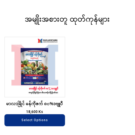
အမျိုးအစားတူ ထုတ်ကုန်များ
This
product
has
multiple
variants.
The
options
may
မာလာမြိုင် မန်ကိုဇက် ၈၀%ဒဗျူပီ
be
chosen
18,600
Ks
on
Select Options
the
product