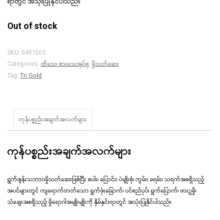
ရာတွင် အသုံးပြုနိုင်ပါသည်။
Out of stock
SKU:
0401005
ထိသေ၊ စားသေအုပ်စု
မှိုသတ်ဆေး
Categories:
,
Tag:
Tri Gold
ကုန်ပစ္စည်းအချက်အလက်များ
ကုန်ပစ္စည်းအချက်အလက်များ
ရွက်ဖျန်းသဘာ၀မှိုသတ်ဆေးဖြစ်ပြီး စပါး၊ ပြောင်း၊ ပဲမျိုးစုံ၊ ကွမ်း၊ ခရမ်း၊ သရက်အစရှိသည့်
အပင်များတွင် ကျရောက်တတ်သော ရွက်ဖုံးခြောက်၊ ပင်စည်ပုပ်၊ ရွက်ပြောက်၊ ဖားဥမှို၊
သံချေးအစရှိသည့် မှိုရောဂါအမျိုးမျိုးကို နှိမ်နှင်းရာတွင် အသုံးပြုနိုင်ပါသည်။