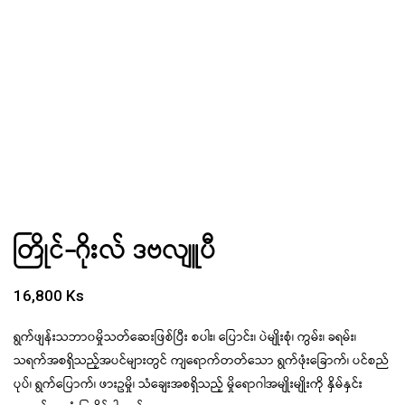
တြိုင်-ဂိုးလ် ဒဗလျူပီ
16,800
Ks
ရွက်ဖျန်းသဘာ၀မှိုသတ်ဆေးဖြစ်ပြီး စပါး၊ ပြောင်း၊ ပဲမျိုးစုံ၊ ကွမ်း၊ ခရမ်း၊
သရက်အစရှိသည့်အပင်များတွင် ကျရောက်တတ်သော ရွက်ဖုံးခြောက်၊ ပင်စည်
ပုပ်၊ ရွက်ပြောက်၊ ဖားဥမှို၊ သံချေးအစရှိသည့် မှိုရောဂါအမျိုးမျိုးကို နှိမ်နှင်း