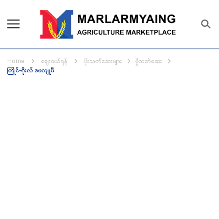
Marlarmyaing Agriculture
Since 1989, we started the agriculture
Marketplace
business solutions.
ဈေးဝယ်ရန်
ပိုးသတ်ဆေးများ
မှိုသတ်ဆေး
Home
တြိုင်-ဂိုးလ် ဒဗလျူပီ