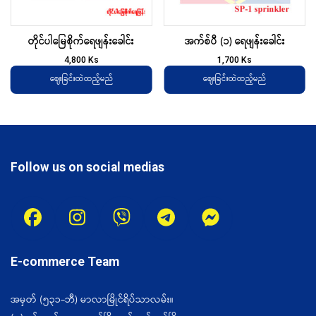
တိုင်ပါမြေစိုက်ရေဖျန်းခေါင်း
အက်စ်ပီ (၁) ရေဖျန်းခေါင်း
4,800
Ks
1,700
Ks
ဈေးခြင်းထဲထည့်မည်
ဈေးခြင်းထဲထည့်မည်
Follow us on social medias
E-commerce Team
အမှတ် (၅၃၁-ဘီ) မာလာမြိုင်ရိပ်သာလမ်း။