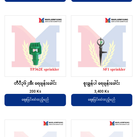
တီပီ၃၆၂အီး ရေဖျန်းခေါင်း
စူးချွန်ပါ ရေဖျန်းခေါင်း
200
Ks
3,400
Ks
ဈေးခြင်းထဲထည့်မည်
ဈေးခြင်းထဲထည့်မည်