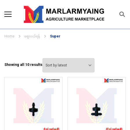
Marlarmyaing Agriculture
Since 1989, we started the agriculture
Marketplace
business solutions.
ဈေးဝယ်ရန်
Home
Super
Sorted
Showing all 10 results
by
latest