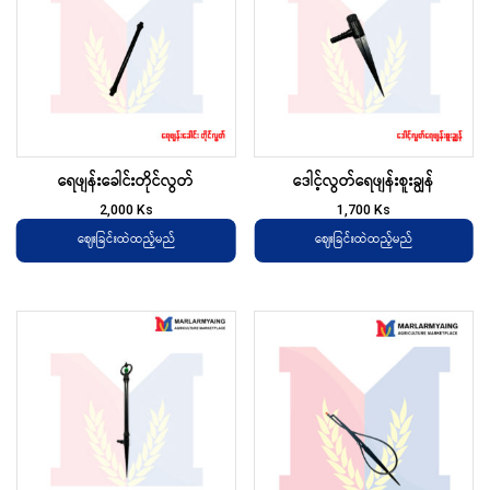
ရေဖျန်းခေါင်းတိုင်လွတ်
ဒေါင့်လွတ်‌ရေဖျန်းစူးချွန်
2,000
Ks
1,700
Ks
ဈေးခြင်းထဲထည့်မည်
ဈေးခြင်းထဲထည့်မည်